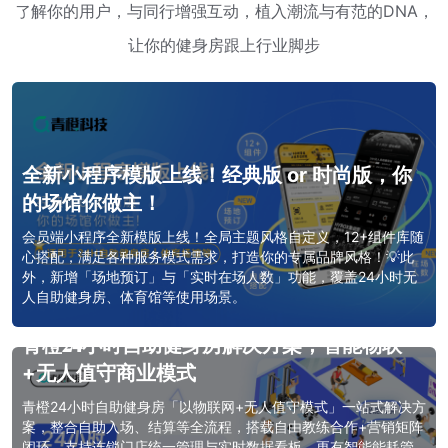
了解你的用户，与同⾏增强互动，植入潮流与有范的DNA，
让你的健身房跟上⾏业脚步
全新小程序模版上线！经典版 or 时尚版，你
的场馆你做主！
会员端小程序全新模版上线！全局主题风格自定义，12+组件库随
心搭配，满足各种服务模式需求，打造你的专属品牌风格！💡此
外，新增「场地预订」与「实时在场人数」功能，覆盖24小时无
人自助健身房、体育馆等使用场景。
青橙𝟐𝟒小时自助健身房解决方案，智能物联
+无人值守商业模式
青橙24小时自助健身房「以物联网+无人值守模式」一站式解决方
案，整合自助入场、结算等全流程，搭载自由教练合作+营销矩阵
闭环，支持连锁门店统一管理与实时数据看板。更有智能能耗管