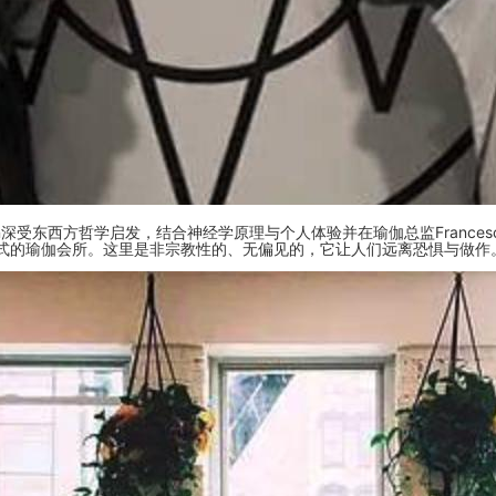
Elian深受东西方哲学启发，结合神经学原理与个人体验并在瑜伽总监Francesc
式的瑜伽会所。这里是非宗教性的、无偏见的，它让人们远离恐惧与做作