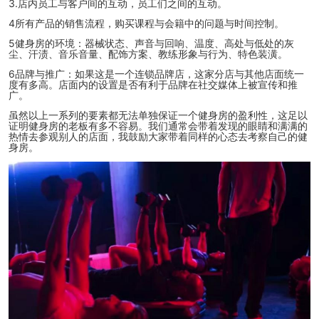
3.店内员工与客户间的互动，员工们之间的互动。
4所有产品的销售流程，购买课程与会籍中的问题与时间控制。
5健身房的环境：器械状态、声音与回响、温度、高处与低处的灰
尘、汗渍、音乐音量、配饰方案、教练形象与行为、特色装潢。
6品牌与推广：如果这是一个连锁品牌店，这家分店与其他店面统一
度有多高。店面内的设置是否有利于品牌在社交媒体上被宣传和推
广。
虽然以上一系列的要素都无法单独保证一个健身房的盈利性，这足以
证明健身房的老板有多不容易。我们通常会带着发现的眼睛和满满的
热情去参观别人的店面，我鼓励大家带着同样的心态去考察自己的健
身房。